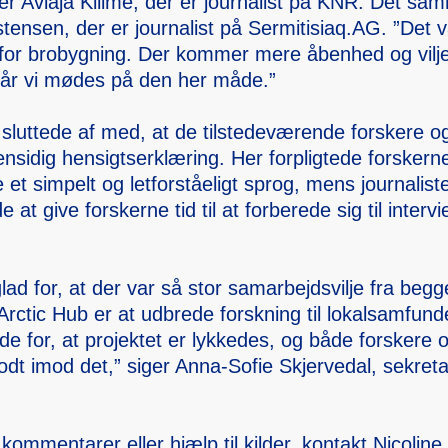
iger Aviâja Kilime, der er journa­list på KNR. Det sa
te­nsen, der er journa­list på Sermit­isiaq.AG. ”Det v
for brobyg­ning. Der kommer mere åbenhed og vilje 
når vi mødes på den her måde.”
lutte­de af med, at de tilste­deværende forske­re og 
sid­ig hensig­tserklæring. Her forpli­gtede forske­rn
e et simpel­t og letfor­ståeligt sprog, mens journa­lister
at give forske­rne tid til at forber­ede sig til interv­
glad for, at der var så stor samarb­ejdsvi­lje fra beg
ctic Hub er at udbred­e forskn­ing til lokals­amfund­
de for, at projek­tet er lykked­es, og både forske­re o
dt imod det,” siger Anna-Sofie Skjerv­edal, sekret­ar
 kommen­tarer eller hjælp til kilder, kontak­t Nicoli­n