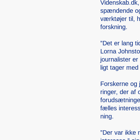
Videns­kab.dk,
spændende og r
værktøjer til, 
forskn­ing.
”Det er lang t
Lorna Johnst­on
journa­lister e
ligt tager med m
Forske­rne og 
ringer, der af
forudsætninge
fælles intere­
ning.
”Der var ikke