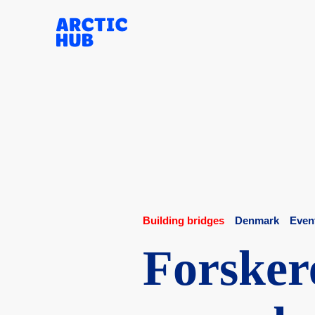
Skip
to
content
Building bridges
Denmark
Even
Forske­re