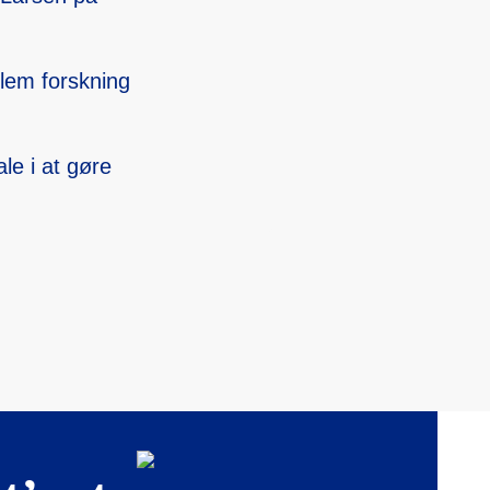
lem forskn­ing
le i at gøre