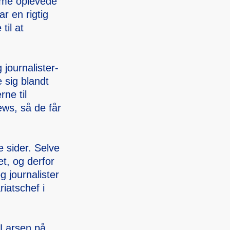
mme opleve­de
ar en rigtig
til at
journa­lister­
e sig blandt
­ne til
iews, så de får
ge sider. Selve
et, og derfor
g journa­lister
iats­chef i
e Larsen på