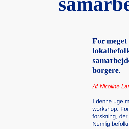
samarb­
forskn­i
For meget 
lokalbefol
samarbejde
borgere.
Af Nicoli­ne L
I denne uge mød
worksh­op. Form
forskn­ing, der
Nemlig befolk­