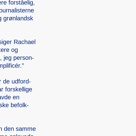
re forståelig,
urna­lister­ne
g grønlands­k
siger Rachae­l
ke­re og
t, jeg person­
pli­ficér.”
r de udford­
 forske­llige
havde en
s­ke befolk­
men den samme