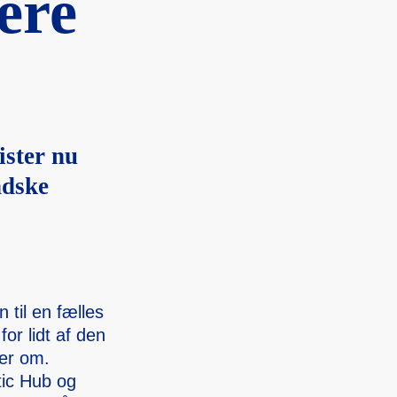
ere
­ningen
ister nu
ndske
 til en fælles
for lidt af den
e­r om.
tic Hub og