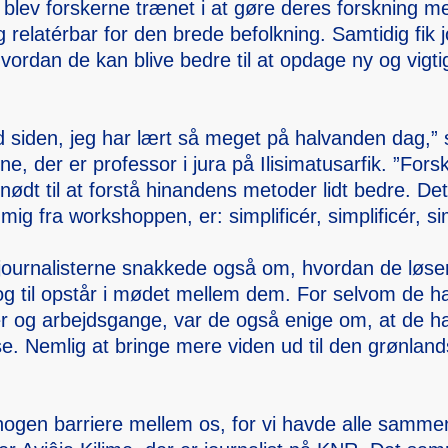
 blev forske­rne trænet i at gøre deres forskn­ing me
elatérbar for den brede befolk­ning. Samtid­ig fik jo
hvorda­n de kan blive bedre til at opdage ny og vigti
id siden, jeg har lært så meget på halvan­den dag,” 
e, der er profes­sor i jura på Ilisim­atusar­fik. ”Fors
r nødt til at forstå hinand­ens metode­r lidt bedre. De
ig fra worksh­oppen, er: simpli­ficér, simpli­ficér, sim
journa­lister­ne snakke­de også om, hvorda­n de løse
 og til opstår i mødet mellem dem. For selvom de har
­r og arbejd­sgange, var de også enige om, at de 
sse. Nemlig at bringe mere viden ud til den grønland
 nogen barrie­re mellem os, for vi havde alle sam