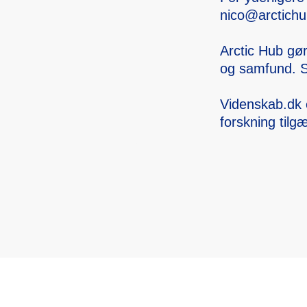
nico@arctic­hu
Arctic Hub gør
og samfun­d. Se
Videns­kab.dk 
forskn­ing tilg