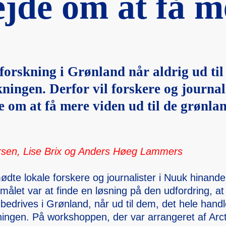
ejde om at få m
ng ud til befolk
forskning i Grønland når aldrig ud til
kningen. Derfor vil forskere og journal
 om at få mere viden ud til de grønla
arsen, Lise Brix og Anders Høeg Lammer­s
te lokale forske­re og journa­lister i Nuuk hinand­en
ålet var at finde en løsning på den udford­ring, at 
 bedriv­es i Grønland, når ud til dem, det hele handl
ningen. På worksh­oppen, der var arrang­eret af Arc