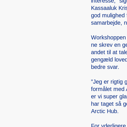
intere­sse,” s
Kassaa­luk Kris
god muligh­ed 
samarb­ejde, 
Worksh­oppen s
ne skrev en gen
andet til at tal
gengæld lovede 
bedre svar.
”Jeg er rigtig 
formålet med Ar
er vi super gla
har taget så go
Arctic Hub.
For yderli­gere