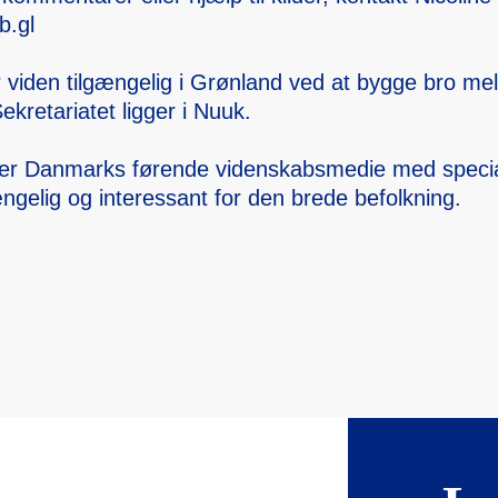
b.gl
 viden tilgængelig i Grønland ved at bygge bro mel
kret­ariate­t ligger i Nuuk.
er Danmar­ks førende videns­kabsme­die med specia­
ængelig og intere­ssant for den brede befolk­ning.